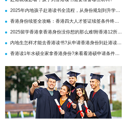
2025年内地孩子赴港读书全流程，从身份规划到升学路
径!
香港身份续签全攻略：香港四大人才签证续签条件终于
有人说透了
2025留学香港拿香港身份没你想的那么难!附香港12所大
学研究生申请要求
内地生怎样才能去香港读书?从申请香港身份到赴港读书
7步指南!
香港读1年水硕全家拿香港身份?来看看港硕申请条件和
优势!