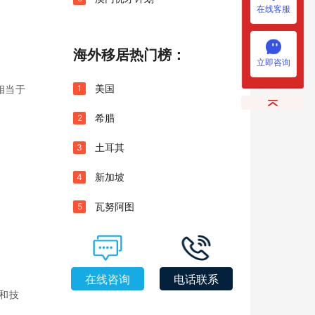
在线客服
海外移居热门榜：
立即咨询
美国
1
相当于
希腊
2
土耳其
3
新加坡
4
瓦努阿图
5
在线咨询
电话联系
和技