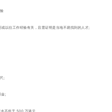
经验
历或以往工作经验有关，且需证明是当地不易找到的人才;
尺;
金;
水不低于 500 万港元