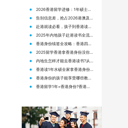
2026香港留学进修：1年硕士拿
身份，普通人的“黄金窗口期”还
告别信息差，抢占2026港澳及海
剩多久？
外名校申请先机
赴港就读必看，孩子到香港读书
需要准备哪些材料?
2025年内地孩子赴港读书全流
程，从身份规划到升学路径!
香港身份续签全攻略：香港四大
人才签证续签条件终于有人说透
2025留学香港拿香港身份没你想
了
的那么难!附香港12所大学研究生
内地生怎样才能去香港读书?从
申请要求
申请香港身份到赴港读书7步指
香港读1年水硕全家拿香港身份?
南!
来看看港硕申请条件和优势!
香港身份的孩子能享受哪些教育
资源?在高考升学方面又有何优
香港留学1年=香港身份?香港留
势?
学读研(港硕)申请全攻略!