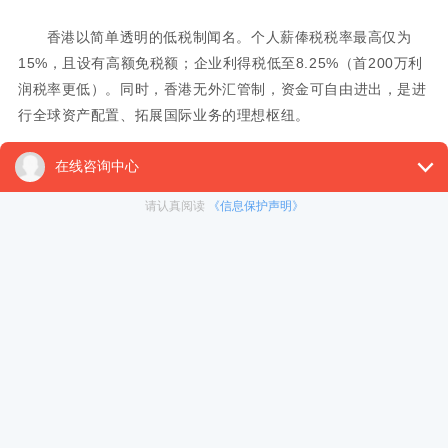
香港以简单透明的低税制闻名。个人薪俸税税率最高仅为
15%，且设有高额免税额；企业利得税低至8.25%（首200万利
润税率更低）。同时，香港无外汇管制，资金可自由进出，是进
行全球资产配置、拓展国际业务的理想枢纽。
3.通行自由与生活便利：
持香港特区护照可免签或落地签进入全球近170个国家和地
区，极大便利了商务出行与国际旅行。此外，港人在粤港澳大湾
区购房、就业、就学等方面享有诸多政策倾斜，例如在大湾区内
地城市购房无需提供社保或个税证明。
4.家庭保障与长远规划：