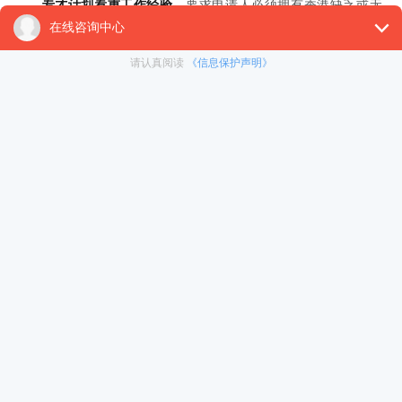
专才计划看重工作经验
，要求申请人必须拥有香港缺乏或无
法即时提供的专业知识和技能，必须能够为香港本地企业的日常
运作及有关的行业做出贡献，以促进香港的经济发展。
二、香港专才计划申请条件
内地申请人：
学历：本科学位证/专业资格证 （特殊情况下，大专学历或
良好的专业资格证书予以接受）
品格：无犯罪、无不良入境记录
岗位：已获得香港公司聘用，且岗位与其学历或经验有关