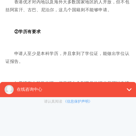
香港优才对内地以及海外大多数国家地区的人开放，但不包
括阿富汗、古巴、尼泊尔，这几个国籍则不能够申请。
②学历有要求
申请人至少是本科学历，并且拿到了学位证，能做出学位认
证报告。
如果没有本科学位证，但是硕士拿到了学位证也是可以申请
的，只是工作经验从获得硕士学位开始算起。
③所需要的资料复杂
优才申请需要提供的资料很多，个人身份文件、工作证明文