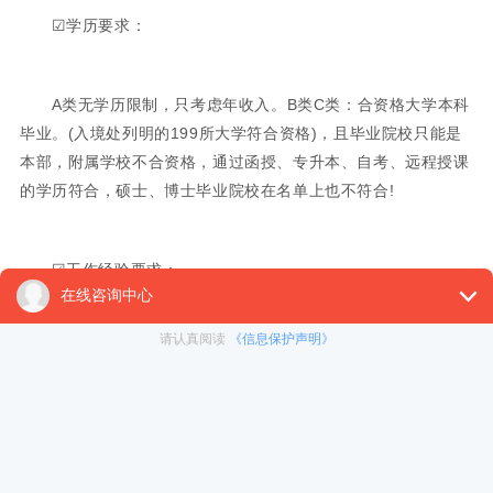
☑学历要求：
A类无学历限制，只考虑年收入。B类C类：合资格大学本科
毕业。(入境处列明的199所大学符合资格)，且毕业院校只能是
本部，附属学校不合资格，通过函授、专升本、自考、远程授课
的学历符合，硕士、博士毕业院校在名单上也不符合!
☑工作经验要求：
C类没有严格限制，应届生可以申请，工作1-2年也可以申
请 B类则要求申请前5年内有3年工作经验 A类没有明确说明要求
工作经验，但是所需收入为个人纳税所得(可以是工作收入，也
可以是开办业务公司利润收入)。