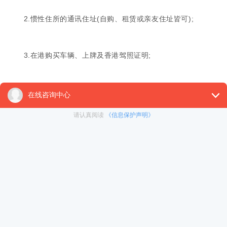
2.惯性住所的通讯住址(自购、租赁或亲友住址皆可);
3.在港购买车辆、上牌及香港驾照证明;
4.香港手机在香港电话网络的入网证明;
5.公用单据(水电费、煤气费、电话费、网络费等);
6.金融机构单据(银行月结单等);
7.香港信用卡及按时还款记录证明;