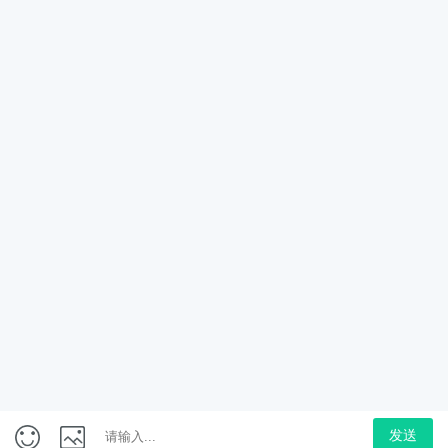
学研究生申请要求
内地生怎样才能去香港读书?从申请香港身份到赴港读书
7步指南!
香港读1年水硕全家拿香港身份?来看看港硕申请条件和
优势!
COPYRIGHT @2013-2026广州空格盛世教育咨询有限公司
ALL RIGHTS RESERVED粤ICP备18035868号