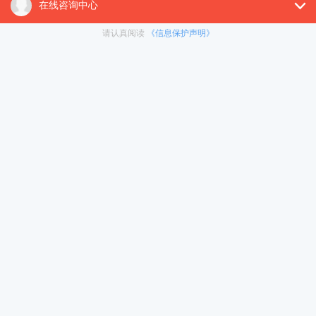
1、年龄：申请者需年满18周岁以上;
2、品格：无刑事犯罪记录、不良入境记录;
3、经济能力：具备足够负担本人及受养人的首年生活费(个
人12万+，家庭36万+);
4、语言能力：具备良好的中文或英文书写及口语能力(中文
口语指普通话或粤语);
5、学历：持有本科学位及以上学历。
两套打分制度