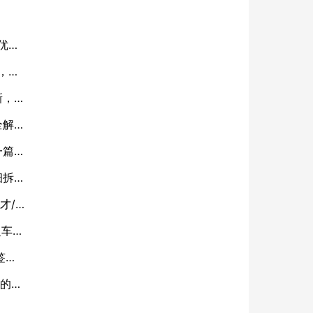
优
”，你
新，一
全解
一篇看
细拆
才/
超车
签
份的底