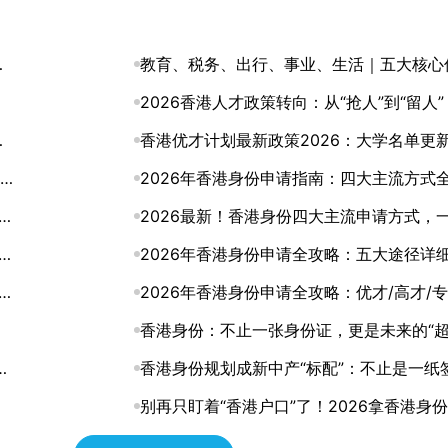
纳
教育、税务、出行、事业、生活｜五大核心
势，深度解码香港身份的含金量
2026香港人才政策转向：从“抢人”到“留人
与
的身份规划该升级了
香港优才计划最新政策2026：大学名单更
文读懂
2026年香港身份申请指南：四大主流方式
条
析，总有一条路适合你
2026最新！香港身份四大主流申请方式，
懂怎么选
2026年香港身份申请全攻略：五大途径详
解
解，助你找到最适合的拿证通道
2026年香港身份申请全攻略：优才/高才/专
进修四大路径怎么选？
香港身份：不止一张身份证，更是未来的“
何
道”
香港身份规划成新中产“标配”：不止是一纸
证，更是家庭未来的战略资产
别再只盯着“香港户口”了！2026拿香港身
层逻辑，其实是这3张“王牌”