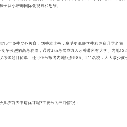
孩子从小培养国际化视野和思维。
港15年免费义务教育，到香港读书，享受更低廉学费和更多升学名额
开竞争激烈的高考赛道，通过dse考试成绩入读香港所有大学、内地13
仅考试题目简单，还可低分报考内地很多985、211名校，大大减少孩
子几岁前去申请优才呢?主要分为三种情况：