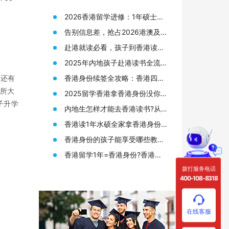
2026香港留学进修：1年硕士拿
身份，普通人的“黄金窗口期”还
告别信息差，抢占2026港澳及海
剩多久？
外名校申请先机
赴港就读必看，孩子到香港读书
需要准备哪些材料?
2025年内地孩子赴港读书全流
程，从身份规划到升学路径!
香港身份续签全攻略：香港四大
，还有
人才签证续签条件终于有人说透
2所大
2025留学香港拿香港身份没你想
了
的那么难!附香港12所大学研究生
子升学
内地生怎样才能去香港读书?从
申请要求
申请香港身份到赴港读书7步指
香港读1年水硕全家拿香港身份?
南!
来看看港硕申请条件和优势!
香港身份的孩子能享受哪些教育
资源?在高考升学方面又有何优
香港留学1年=香港身份?香港留
势?
学读研(港硕)申请全攻略!
拨打服务电话
400-108-8318
在线客服