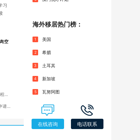
学习
读
海外移居热门榜：
美国
1
询空
希腊
2
土耳其
3
新加坡
4
瓦努阿图
5
流程、
申请最
在线咨询
电话联系