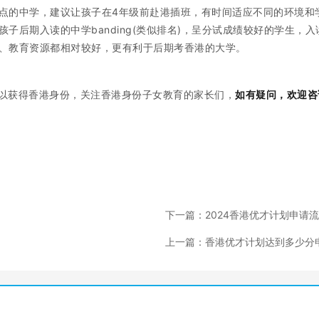
点的中学，建议让孩子在4年级前赴港插班，有时间适应不同的环境和
子后期入读的中学banding(类似排名)，呈分试成绩较好的学生，入
环境、教育资源都相对较好，更有利于后期考香港的大学。
以获得香港身份，关注香港身份子女教育的家长们，
如有疑问，欢迎咨
下一篇：2024香港优才计划申请
5月份申请时间线规划~
上一篇：香港优才计划达到多少分
容易通过?常见5个打分误区