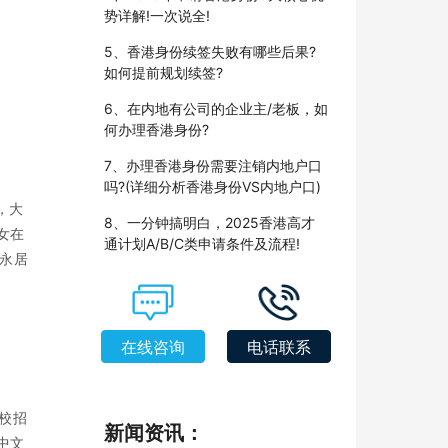
势详解!一次说全!
5、香港身份续签失败有哪些后果?
如何提前规划续签?
6、在内地有公司的企业主/老板，如
何办理香港身份?
7、办理香港身份需要注销内地户口
吗?(详细分析香港身份VS内地户口)
，大
8、一分钟搞明白，2025香港高才
女在
通计划A/B/C类申请条件及流程!
永居
在线咨询
电话联系
校招
新闻资讯：
中文