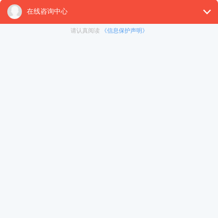
06
年龄大还能申请吗？
可能有一些申请人，担心自己年龄比较大，会影响获批率。
其实，香港优才审批中，年龄会有一些影响，但是不大，只
是说你年龄越大那么优才的年龄分就越低，所以会建议在44周岁
前办理比较好，超过这个年龄分数就更少了。
当然，如果六十岁以上，相对来说，申请会比较吃亏，在赴
港文书这块更要细心准备，讲明自己去香港要做什么、如何做、
可以给香港带来什么贡献等。