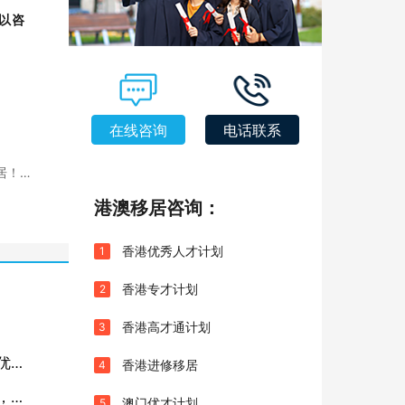
以咨
在线咨询
电话联系
居！记
港澳移居咨询：
香港优秀人才计划
1
香港专才计划
2
香港高才通计划
3
优
香港进修移居
4
”，你
澳门优才计划
5