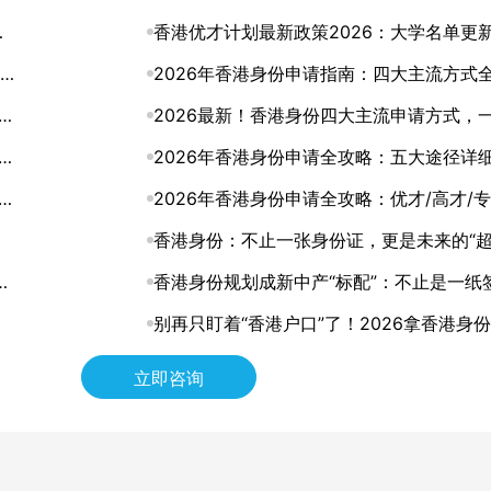
与
的身份规划该升级了
香港优才计划最新政策2026：大学名单更
文读懂
2026年香港身份申请指南：四大主流方式
条
析，总有一条路适合你
2026最新！香港身份四大主流申请方式，
懂怎么选
2026年香港身份申请全攻略：五大途径详
解
解，助你找到最适合的拿证通道
2026年香港身份申请全攻略：优才/高才/专
进修四大路径怎么选？
香港身份：不止一张身份证，更是未来的“
何
道”
香港身份规划成新中产“标配”：不止是一纸
证，更是家庭未来的战略资产
别再只盯着“香港户口”了！2026拿香港身
层逻辑，其实是这3张“王牌”
立即咨询