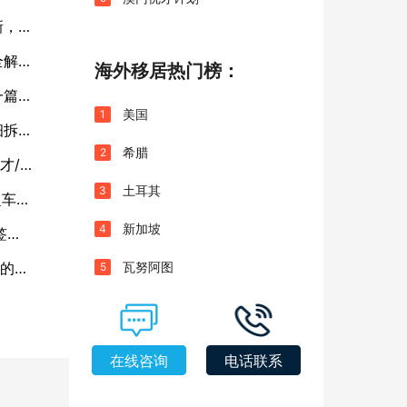
新，一
全解
海外移居热门榜：
一篇看
美国
1
细拆
希腊
2
才/
土耳其
3
超车
新加坡
4
签
瓦努阿图
份的底
5
在线咨询
电话联系