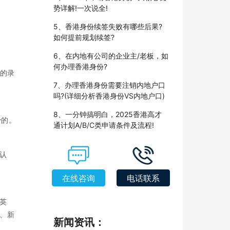
势详解!一次说全!
5、香港身份续签失败有哪些后果?
如何提前规划续签?
6、在内地有公司的企业主/老板，如
何办理香港身份?
%的录
7、办理香港身份需要注销内地户口
吗?(详细分析香港身份VS内地户口)
8、一分钟搞明白，2025香港高才
少的。
通计划A/B/C类申请条件及流程!
认
在线咨询
电话联系
括英
、新
新闻资讯：