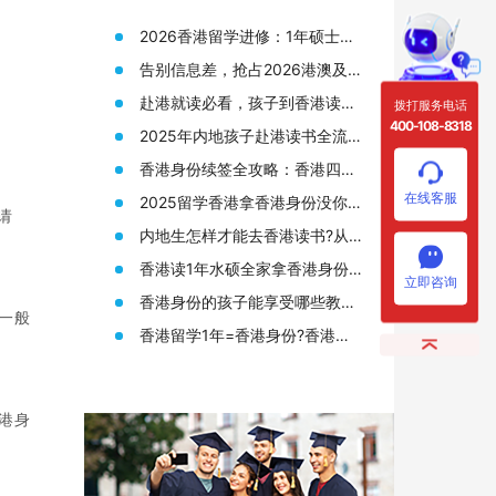
2026香港留学进修：1年硕士拿
身份，普通人的“黄金窗口期”还
告别信息差，抢占2026港澳及海
剩多久？
外名校申请先机
赴港就读必看，孩子到香港读书
拨打服务电话
需要准备哪些材料?
400-108-8318
2025年内地孩子赴港读书全流
程，从身份规划到升学路径!
香港身份续签全攻略：香港四大
人才签证续签条件终于有人说透
在线客服
2025留学香港拿香港身份没你想
了
请
的那么难!附香港12所大学研究生
内地生怎样才能去香港读书?从
申请要求
申请香港身份到赴港读书7步指
香港读1年水硕全家拿香港身份?
南!
立即咨询
来看看港硕申请条件和优势!
香港身份的孩子能享受哪些教育
一般
资源?在高考升学方面又有何优
香港留学1年=香港身份?香港留
势?
学读研(港硕)申请全攻略!
港身