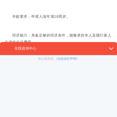
年龄要求：申请人须年满18周岁。
经济能力：具备足够的经济条件，能够承担本人及随行家人
在港的生活费用。
品格要求：无犯罪记录和不良入境记录。
学历要求：拥有认可院校的学士学位或以上学历。
【计分制二选一】