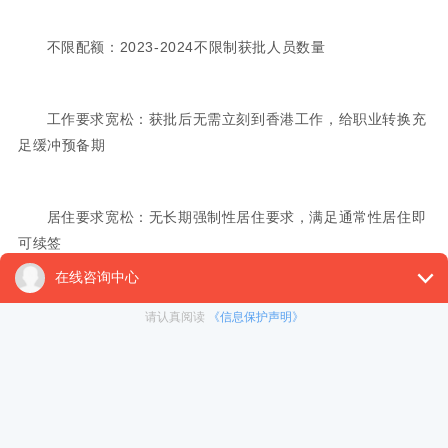
不限配额：2023-2024不限制获批人员数量
工作要求宽松：获批后无需立刻到香港工作，给职业转换充
足缓冲预备期
居住要求宽松：无长期强制性居住要求，满足通常性居住即
可续签
专业门槛扩大：2023 年新增 51 项人才清单，满足清单要
求获批概率大增
学校名单扩大：内地中南大学上榜，共计 13 所内地院校满
足要求