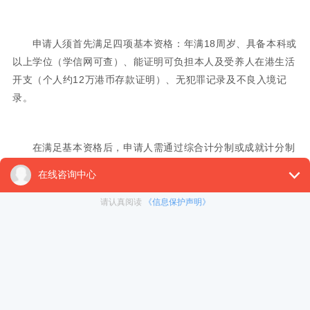
申请人须首先满足四项基本资格：年满18周岁、具备本科或
以上学位（学信网可查）、能证明可负担本人及受养人在港生活
开支（个人约12万港币存款证明）、无犯罪记录及不良入境记
录。
在满足基本资格后，申请人需通过综合计分制或成就计分制
进行评定。其中，综合计分制由原来的“245分计分制”改为“12项
评核准则选6项”的刚性准入机制——申请人需在年龄、学历、语
言能力、工作经验、收入水平、业务背景六大范畴共12项准则
中，至少满足6项，方可进入评核委员会终审。
典型的达标画像包括：35岁硕士（STEM专业）+6年工作经
验+中英双语能力+2年海外工作经历。对于获得国际级奖项（如
奥运奖牌、诺贝尔奖）或在其领域有重大贡献的顶尖人才，可直