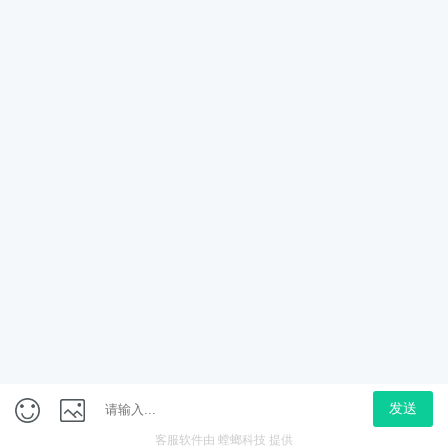
学研究生申请要求
内地生怎样才能去香港读书?从申请香港身份到赴港读书
7步指南!
香港读1年水硕全家拿香港身份?来看看港硕申请条件和
优势!
COPYRIGHT @2013-2026广州空格盛世教育咨询有限公司
ALL RIGHTS RESERVED粤ICP备18035868号
拨打电话
在线咨询