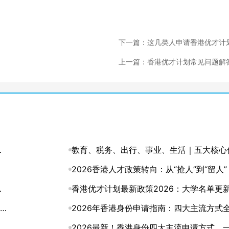
下一篇：这几类人申请香港优才计
议找中介机构协助
上一篇：香港优才计划常见问题解
（五）
纳
教育、税务、出行、事业、生活｜五大核心
势，深度解码香港身份的含金量
2026香港人才政策转向：从“抢人”到“留人
与
的身份规划该升级了
香港优才计划最新政策2026：大学名单更
文读懂
2026年香港身份申请指南：四大主流方式
条
析，总有一条路适合你
2026最新！香港身份四大主流申请方式，