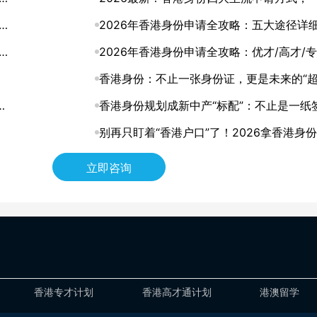
懂怎么选
2026年香港身份申请全攻略：五大途径详
解
解，助你找到最适合的拿证通道
2026年香港身份申请全攻略：优才/高才/专
进修四大路径怎么选？
香港身份：不止一张身份证，更是未来的“
何
道”
香港身份规划成新中产“标配”：不止是一纸
证，更是家庭未来的战略资产
别再只盯着“香港户口”了！2026拿香港身
层逻辑，其实是这3张“王牌”
立即咨询
香港专才计划
香港高才通计划
港澳留学