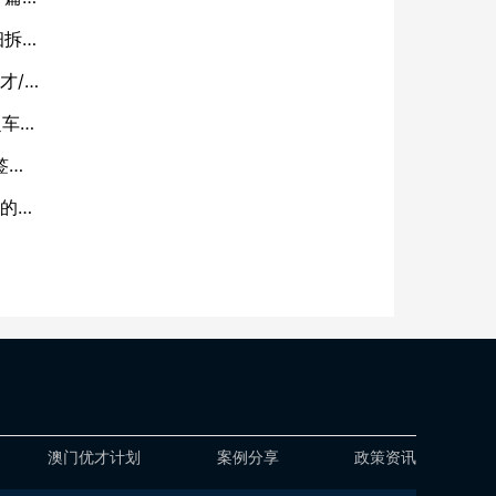
细拆
才/
超车
签
份的底
澳门优才计划
案例分享
政策资讯