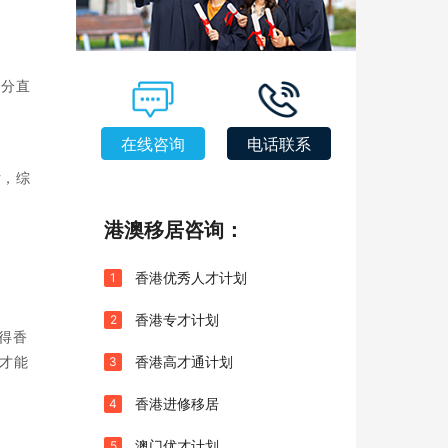
0分直
在线咨询
电话联系
估，综
港澳移居咨询：
香港优秀人才计划
1
香港专才计划
2
得香
才能
香港高才通计划
3
香港进修移居
4
澳门优才计划
5