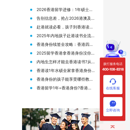
2026香港留学进修：1年硕士拿
身份，普通人的“黄金窗口期”还
告别信息差，抢占2026港澳及海
剩多久？
外名校申请先机
赴港就读必看，孩子到香港读书
需要准备哪些材料?
2025年内地孩子赴港读书全流
程，从身份规划到升学路径!
香港身份续签全攻略：香港四大
人才签证续签条件终于有人说透
2025留学香港拿香港身份没你想
了
的那么难!附香港12所大学研究生
内地生怎样才能去香港读书?从
拨打服务电话
申请要求
申请香港身份到赴港读书7步指
400-108-8318
香港读1年水硕全家拿香港身份?
南!
来看看港硕申请条件和优势!
香港身份的孩子能享受哪些教育
资源?在高考升学方面又有何优
香港留学1年=香港身份?香港留
在线客服
势?
学读研(港硕)申请全攻略!
立即咨询