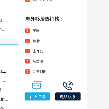
海外移居热门榜：
划，建
答
美国
1
希腊
2
土耳其
3
新加坡
4
优
瓦努阿图
5
”，你
新，一
在线咨询
电话联系
全解
一篇看