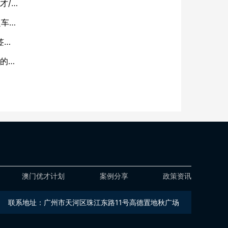
才/
超车
签
份的底
澳门优才计划
案例分享
政策资讯
联系地址：广州市天河区珠江东路11号高德置地秋广场