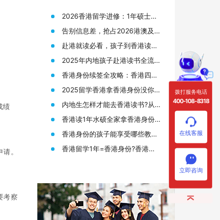
2026香港留学进修：1年硕士拿
身份，普通人的“黄金窗口期”还
告别信息差，抢占2026港澳及海
剩多久？
外名校申请先机
赴港就读必看，孩子到香港读书
需要准备哪些材料?
2025年内地孩子赴港读书全流
程，从身份规划到升学路径!
。
香港身份续签全攻略：香港四大
人才签证续签条件终于有人说透
2025留学香港拿香港身份没你想
拨打服务电话
了
的那么难!附香港12所大学研究生
400-108-8318
内地生怎样才能去香港读书?从
成绩
申请要求
申请香港身份到赴港读书7步指
香港读1年水硕全家拿香港身份?
南!
来看看港硕申请条件和优势!
在线客服
香港身份的孩子能享受哪些教育
资源?在高考升学方面又有何优
香港留学1年=香港身份?香港留
申请。
势?
学读研(港硕)申请全攻略!
立即咨询
要考察