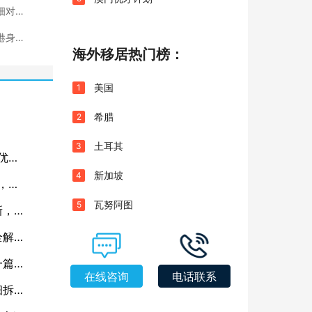
细对
港身
海外移居热门榜：
美国
1
希腊
2
土耳其
3
优
新加坡
4
”，你
瓦努阿图
5
新，一
全解
一篇看
在线咨询
电话联系
细拆