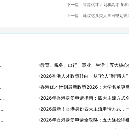
下一篇：香港优才计划和高才通详
比，申请哪个好？
上一篇：建议这几类人早日规划香
份，尽快申请香港优才!
纳
教育、税务、出行、事业、生活｜五大核心
势，深度解码香港身份的含金量
2026香港人才政策转向：从“抢人”到“留人
与
的身份规划该升级了
香港优才计划最新政策2026：大学名单更
文读懂
2026年香港身份申请指南：四大主流方式
条
析，总有一条路适合你
2026最新！香港身份四大主流申请方式，
懂怎么选
2026年香港身份申请全攻略：五大途径详