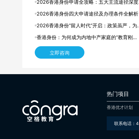
解，找到最适合你的那条路
2026香港身份申请全攻略：五大主流途径深度
析，哪一种最适合你？
2026香港身份四大申请途径及办理条件全解析
2026香港身份“留人时代”开启：政策虽严，为
仍是中产家庭的“最优解”？
香港身份：为何成为内地中产家庭的“教育刚
需”？
立即咨询
热门项目
香港优才计划
联系电话：400