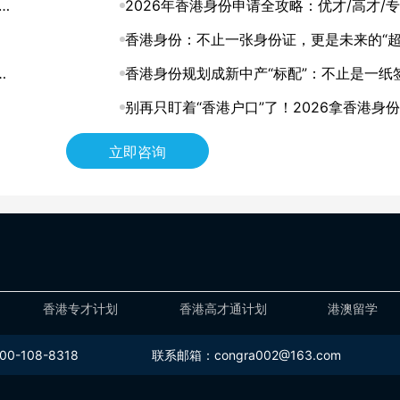
解
解，助你找到最适合的拿证通道
2026年香港身份申请全攻略：优才/高才/专
进修四大路径怎么选？
香港身份：不止一张身份证，更是未来的“
何
道”
香港身份规划成新中产“标配”：不止是一纸
证，更是家庭未来的战略资产
别再只盯着“香港户口”了！2026拿香港身
层逻辑，其实是这3张“王牌”
立即咨询
香港专才计划
香港高才通计划
港澳留学
-108-8318
联系邮箱：congra002@163.com