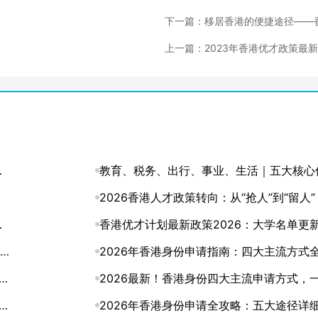
下一篇：移居香港的便捷途径——
才计划！
上一篇：2023年香港优才政策最
整，这8条政策，千万要知道！
纳
教育、税务、出行、事业、生活｜五大核心
势，深度解码香港身份的含金量
2026香港人才政策转向：从“抢人”到“留人
与
的身份规划该升级了
香港优才计划最新政策2026：大学名单更
文读懂
2026年香港身份申请指南：四大主流方式
条
析，总有一条路适合你
2026最新！香港身份四大主流申请方式，
懂怎么选
2026年香港身份申请全攻略：五大途径详