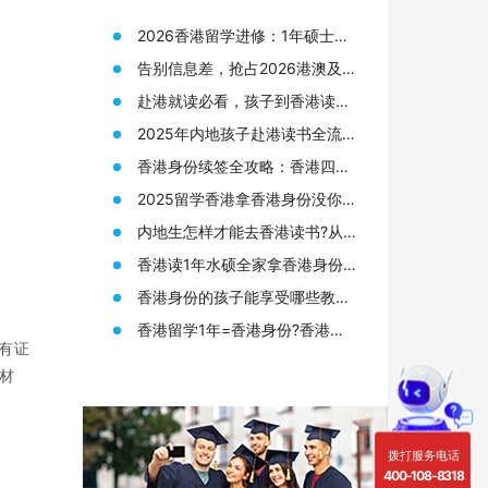
2026香港留学进修：1年硕士拿
身份，普通人的“黄金窗口期”还
告别信息差，抢占2026港澳及海
剩多久？
外名校申请先机
赴港就读必看，孩子到香港读书
需要准备哪些材料?
2025年内地孩子赴港读书全流
程，从身份规划到升学路径!
香港身份续签全攻略：香港四大
人才签证续签条件终于有人说透
2025留学香港拿香港身份没你想
了
的那么难!附香港12所大学研究生
内地生怎样才能去香港读书?从
申请要求
申请香港身份到赴港读书7步指
香港读1年水硕全家拿香港身份?
南!
来看看港硕申请条件和优势!
香港身份的孩子能享受哪些教育
资源?在高考升学方面又有何优
香港留学1年=香港身份?香港留
势?
有证
学读研(港硕)申请全攻略!
材
拨打服务电话
400-108-8318