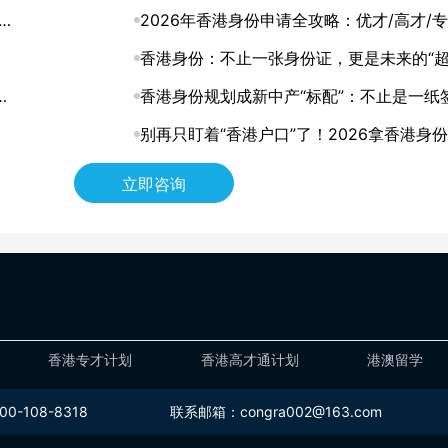
解
解，助你找到最适合的拿证通道
2026年香港身份申请全攻略：优才/高才/专
进修四大路径怎么选？
香港身份：不止一张身份证，更是未来的“
何
道”
香港身份规划成新中产“标配”：不止是一纸
证，更是家庭未来的战略资产
别再只盯着“香港户口”了！2026拿香港身
层逻辑，其实是这3张“王牌”
立即咨询
香港专才计划
香港高才通计划
港澳留学
-108-8318
联系邮箱：congra002@163.com