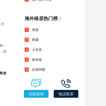
海外移居热门榜：
入许
美国
1
希腊
2
第一
土耳其
3
，欧
新加坡
4
瓦努阿图
5
果您
在线咨询
电话联系