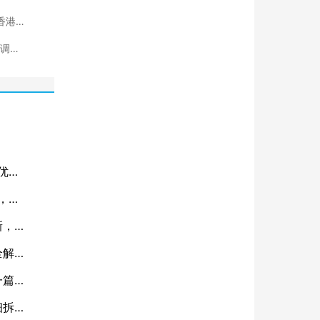
香港优
新调
优
”，你
新，一
全解
一篇看
细拆