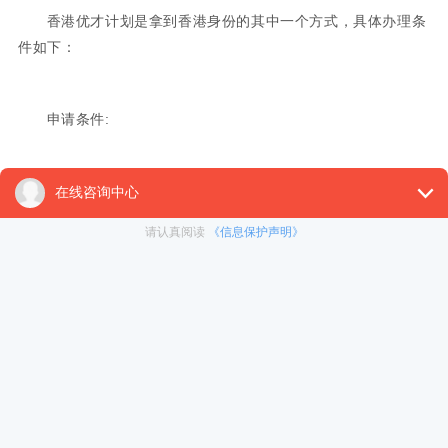
香港优才计划是拿到香港身份的其中一个方式，具体办理条
件如下：
申请条件:
1.申请人必须符合香港特区政府的要求，包括具有国际视
野、在学术或专业领域有杰出表现、具备一定的工作经验等。
2.申请人需要具备一定的英语水平，能够运用英语进行交流
和沟通
3.由请人需要符合香港特区政府对于人才引进的要求，包括
具有较高的学历和工作