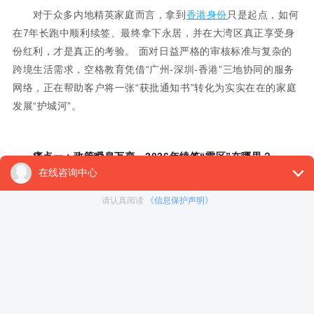
对于众多内地精英家庭而言，拿到
香港身份
只是起点，如何
在7年长跑中顺利续签、最终拿下永居，并在大湾区真正享受身
份红利，才是真正的考验。 面对日益严格的审核标准与复杂的
跨境生活需求，空格教育凭借“广州-深圳-香港”三地协同的服务
网络，正在帮助客户将一张“获批通知书”转化为实实在在的家庭
发展“护城河”。
痛点一：政策瞬息万变，2026年续签“雷区”在哪里？
进入2026年，香港入境处释放了最明确的信号：审核从“形
式审查”转向“实质贡献”。
过去，许多人以为只要获批就能高枕无忧，但根据最新政策
变化，“高才通”续签已强制增加“专属问卷调查”，入境处会直接
询问“香港是否是你的惯常居住地”，若答否则需详细解释原因及