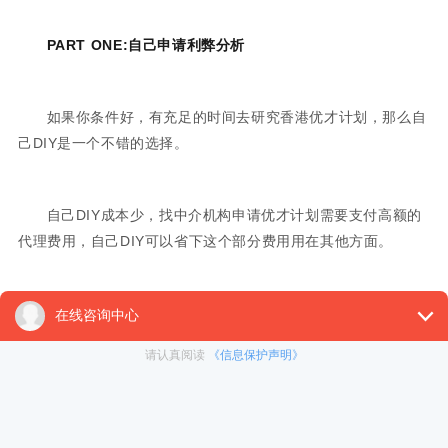
PART ONE:自己申请利弊分析
如果你条件好，有充足的时间去研究香港优才计划，那么自
己DIY是一个不错的选择。
自己DIY成本少，找中介机构申请优才计划需要支付高额的
代理费用，自己DIY可以省下这个部分费用用在其他方面。
在申请过程中，自己可以更好地了解申请流程和申请细节，
也可以提高自己的个人素质和经验，让您全面了解自己的能力和
优势，并能全面提高个人发展素质和自立生活能力，对于未来的
职业发展会有所帮助。