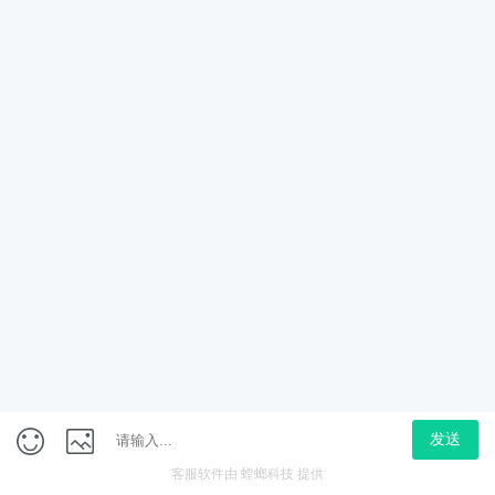
7步指南!
香港读1年水硕全家拿香港身份?来看看港硕申请条件和
优势!
COPYRIGHT @2013-2026广州空格盛世教育咨询有限公司
ALL RIGHTS RESERVED粤ICP备18035868号
拨打电话
在线咨询