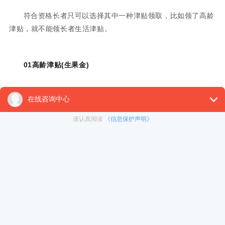
符合资格长者只可以选择其中一种津贴领取，比如领了高龄
津贴，就不能领长者生活津贴。
01高龄津贴(生果金)
香港社会福利署公共福利金计划下的高龄津贴，旨在为70岁
或以上的香港居民提供的现金津贴。2023年2月1日起，高龄津
贴的每月金额为1570港币。
申请条件——
①年满70岁;