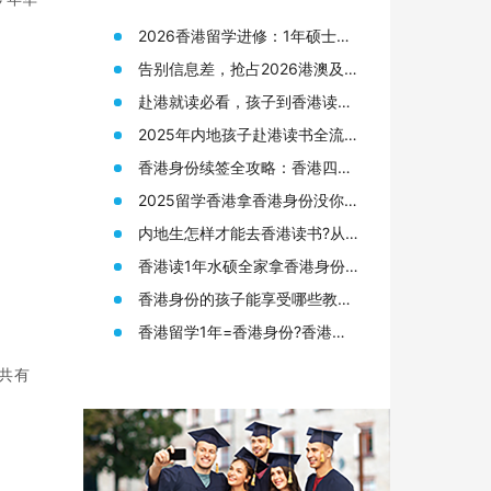
2026香港留学进修：1年硕士拿
身份，普通人的“黄金窗口期”还
告别信息差，抢占2026港澳及海
剩多久？
外名校申请先机
赴港就读必看，孩子到香港读书
需要准备哪些材料?
2025年内地孩子赴港读书全流
程，从身份规划到升学路径!
香港身份续签全攻略：香港四大
人才签证续签条件终于有人说透
2025留学香港拿香港身份没你想
了
的那么难!附香港12所大学研究生
内地生怎样才能去香港读书?从
申请要求
申请香港身份到赴港读书7步指
香港读1年水硕全家拿香港身份?
南!
来看看港硕申请条件和优势!
香港身份的孩子能享受哪些教育
资源?在高考升学方面又有何优
香港留学1年=香港身份?香港留
势?
学读研(港硕)申请全攻略!
共有