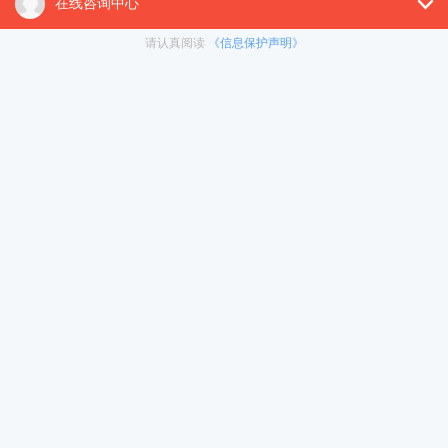
2021年：4484人
2022年：5000人
2023年：7238人
报名人数大幅增加原因
国内想要通过高考考上清北复交或进入985、211大学，得
跟一千多万的考生去竞争有限的名额，至少要超越95%以上的
人。名校经历大概率会影响孩子未来几十年的人生走向，毕竟名
校的学习氛围、资源、同学圈子跟普通学校都不是一个等级。
于是，很多内地父母开始盯上了“华侨生联考”，早早为孩子