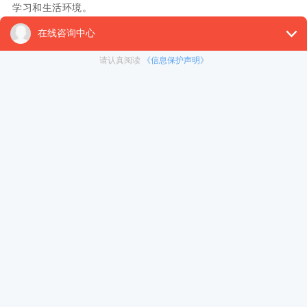
学习和生活环境。
学历：申请人需拥有本科学位。如果本科无学位，则需要不
少于10年的高管工作经验。
经济能力：申请人需证明具有稳定的经济支持来源，以支付
在港最少一年的生活费及学费。
2.学校招生条件
不同的学校和专业，均有不同的申请要求。对于香港八大
(香港大学、香港中文大学、香港科技大学等)的申请者，要求通
常较高，包括但不限于学术背景、语言要求、面试等。